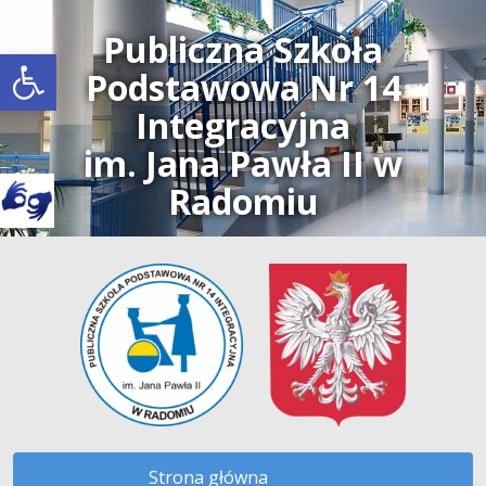
Publiczna Szkoła
Open toolbar
Podstawowa Nr 14
Integracyjna
im. Jana Pawła II w
Radomiu
Strona główna