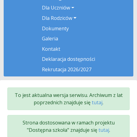
Dla Uczniów
Dla Rodziców
Dokumenty
Galeria
Kontakt
Deklaracja dostępności
Rekrutacja 2026/2027
To jest aktualna wersja serwisu. Archiwum z lat
poprzednich znajduje się
tutaj
.
Strona dostosowana w ramach projektu
"Dostępna szkoła" znajduje się
tutaj
.