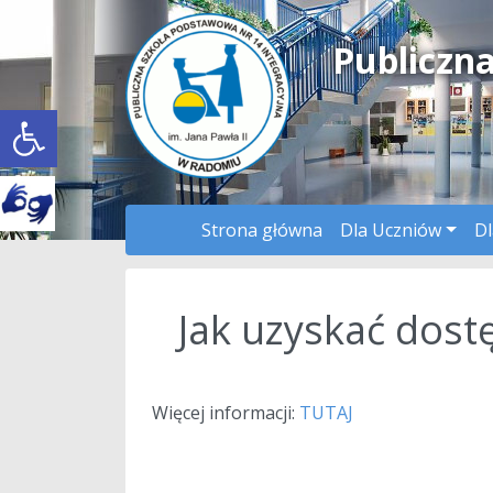
Publiczn
Open toolbar
Strona główna
Dla Uczniów
Dl
Jak uzyskać dost
a
Więcej informacji:
TUTAJ