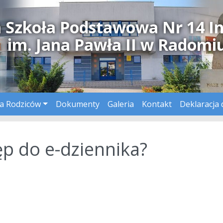
a Szkoła Podstawowa Nr 14 I
im. Jana Pawła II w Radomi
a Rodziców
Dokumenty
Galeria
Kontakt
Deklaracja 
ęp do e-dziennika?