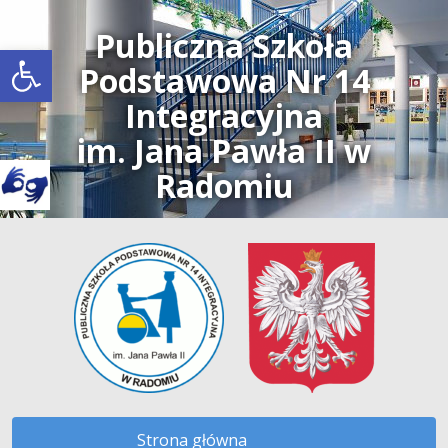
Publiczna Szkoła
Open toolbar
Podstawowa Nr 14
Integracyjna
im. Jana Pawła II w
Radomiu
Strona główna