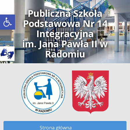
Publiczna Szkoła
Open toolbar
Podstawowa Nr 14
Integracyjna
im. Jana Pawła II w
Radomiu
Strona główna