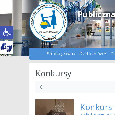
Publiczn
Open toolbar
Strona główna
Dla Uczniów
Dl
Konkursy
Konkurs f