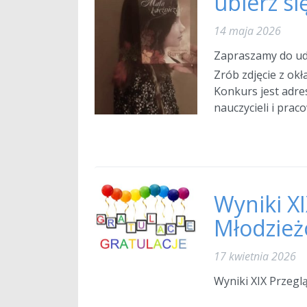
ubierz si
14 maja 2026
Zapraszamy do udz
Zrób zdjęcie z okła
Konkurs jest adre
nauczycieli i prac
Wyniki X
Młodzieżo
17 kwietnia 2026
Wyniki XIX Przeglą