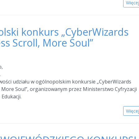
Więce
lski konkurs „CyberWizards
ss Scroll, More Soul”
o,
,
wości udziału w ogólnopolskim konkursie „CyberWizards
l, More Soul”, organizowanym przez Ministerstwo Cyfryzacji
 Edukacji.
Więce