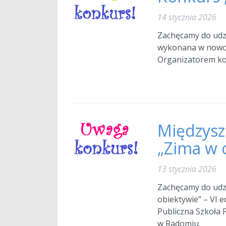
14 stycznia 2026
Zachęcamy do udz
wykonana w nowoc
Organizatorem kon
Międzysz
„Zima w o
13 stycznia 2026
Zachęcamy do udz
obiektywie” – VI 
Publiczna Szkoła 
w Radomiu.