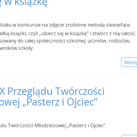
ę w książkę”
iału w konkursie na zdjęcie zrobione metodą sleeveface.
dką książki, czyli „ubierz się w książkę” i stwórz z nią całość.
sowany do całej społeczności szkolnej: uczniów, rodziców,
owników szkoły.
Więce
IX Przeglądu Twórczości
wej „Pasterz i Ojciec”
du Twórczości Młodzieżowej „Pasterz i Ojciec”.