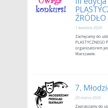
III edy
PLASTYC
ŹRÓDŁO 
1 kwietnia 2026
Zachęcamy do ud
PLASTYCZNEGO PO
organizatorem jes
Warszawie.
7. Młodz
20 marca 2026
Zapraszamy do ud