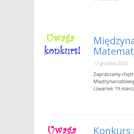
Międzyn
Matemat
17 grudnia 2025
Zapraszamy chętny
Międzynarodowego
czwartek 19 marca 
Konkurs 