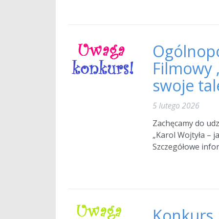
Ogólnopo
Filmowy 
swoje tal
5 lutego 2026
Zachęcamy do udz
„Karol Wojtyła – j
Szczegółowe infor
Konkurs 