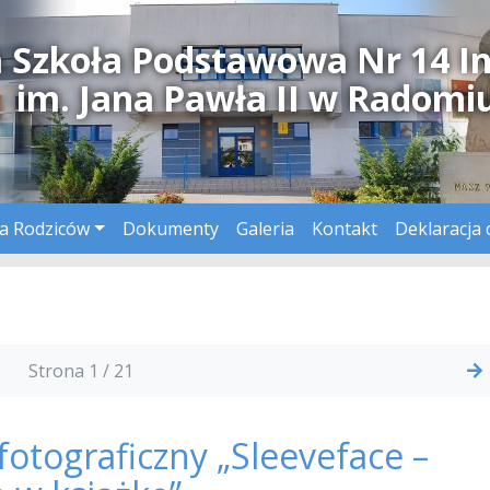
a Szkoła Podstawowa Nr 14 I
im. Jana Pawła II w Radomi
a Rodziców
Dokumenty
Galeria
Kontakt
Deklaracja 
Strona 1 / 21
otograficzny „Sleeveface –