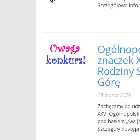
Szczeg￳ółowe info
Ogólnopo
znaczek 
Rodziny S
Górę
18 marca 2026
Zachęcamy do udz
XXVI Ogólnopolski
pod hasłem „Św. 
Szczegóły dostępn