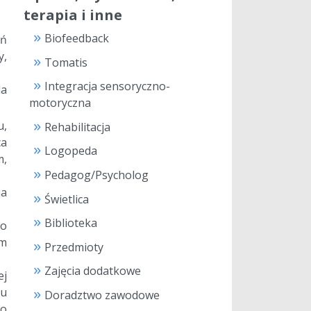
terapia i inne
Biofeedback
eń
y,
Tomatis
Integracja sensoryczno-
la
motoryczna
u,
Rehabilitacja
ca
Logopeda
m,
Pedagog/Psycholog
ia
Świetlica
Biblioteka
go
ym
Przedmioty
Zajęcia dodatkowe
ej
iu
Doradztwo zawodowe
go