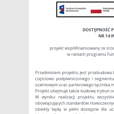
a
DOSTĘPNOŚĆ P
NR 14 
projekt współfinansowany ze śr
w ramach programu Fund
a
a
Przedmiotem projektu jest przebudowa 
częściowo podpiwniczonego i segmentu 
szatniowym oraz parterowego łącznika 
Projekt obejmuje także budowę trybun 
W wyniku realizacji projektu wszyst
obowiązujących standardów nowoczesnyc
obiekty będą w pełni dostępne dla uc