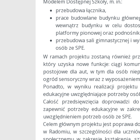
Modelem Dostępnej Szkoły, m. in.:
przebudowa łącznika,
prace budowlane budynku główneg
wewnątrz budynku w celu dostos
platformy pionowej oraz podnośni
przebudowa sali gimnastycznej i w
osób ze SPE.
W ramach projektu zostaną również pr
który uzyska nowe funkcje: ciągi komun
postojowe dla aut, w tym dla osób nie
ogród sensoryczny wraz z wyposażeniem, 
Ponadto, w wyniku realizacji projektu
edukacyjne uwzględniające potrzeby osób
Całość przedsięwzięcia doprowadzi d
zapewnić potrzeby edukacyjne w zakres
uwzględnieniem potrzeb osób ze SPE.
Celem głównym projektu jest poprawa dos
w Radomiu, w szczególności dla uczniów
społecznemu w zakresie kształcenia, sz