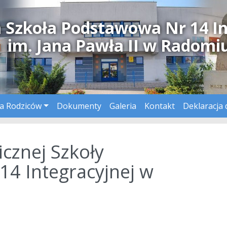
a Szkoła Podstawowa Nr 14 I
im. Jana Pawła II w Radomi
a Rodziców
Dokumenty
Galeria
Kontakt
Deklaracja 
cznej Szkoły
4 Integracyjnej w