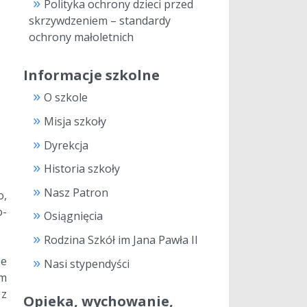
Polityka ochrony dzieci przed
skrzywdzeniem – standardy
ochrony małoletnich
Informacje szkolne
O szkole
Misja szkoły
Dyrekcja
Historia szkoły
Nasz Patron
o,
o-
Osiągnięcia
Rodzina Szkół im Jana Pawła II
ie
Nasi stypendyści
ym
 z
Opieka, wychowanie,