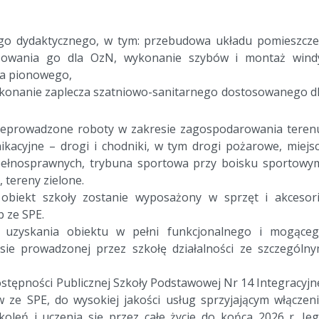
o dydaktycznego, w tym: przebudowa układu pomieszcz
owania go dla OzN, wykonanie szybów i montaż wind
ka pionowego,
ykonanie zaplecza szatniowo-sanitarnego dostosowanego d
zeprowadzone roboty w zakresie zagospodarowania teren
ikacyjne – drogi i chodniki, w tym drogi pożarowe, miejs
pełnosprawnych, trybuna sportowa przy boisku sportowy
tereny zielone.
 obiekt szkoły zostanie wyposażony w sprzęt i akcesor
 ze SPE.
o uzyskania obiektu w pełni funkcjonalnego i mogące
ie prowadzonej przez szkołę działalności ze szczególn
tępności Publicznej Szkoły Podstawowej Nr 14 Integracyjn
 ze SPE, do wysokiej jakości usług sprzyjającym włączen
koleń i uczenia się przez całe życie do końca 2026 r. Je