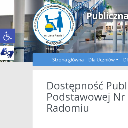
Publiczn
Open toolbar
Strona główna
Dla Uczniów
Dl
Dostępność Publi
Podstawowej Nr 1
Radomiu
a