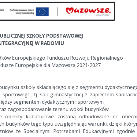
UBLICZNEJ SZKOŁY PODSTAWOWEJ
INTEGRACYJNEJ W RADOMIU
odków Europejskiego Funduszu Rozwoju Regionalnego
usze Europejskie dla Mazowsza 2021-2027.
budynku szkoły składającego się z segmentu dydaktyczneg
sportowego, tj. sali gimnastycznej z zapleczem sanitarn
między segmentem dydaktycznym i sportowym.
oraz zagospodarowanie terenu wokół budynków.
kie obiekty kubaturowe zostaną odbudowane do obecn
h budynków tego typu uwzględniając warunki, dzięki któr
zniów ze Specjalnymi Potrzebami Edukacyjnymi zgodnie