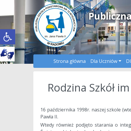
Publiczn
Open toolbar
Strona główna
Dla Uczniów
Dl
Rodzina Szkół im 
a
16 października 1998r. naszej szkole (w
Pawła II.
Wtedy również podjęto starania o integ