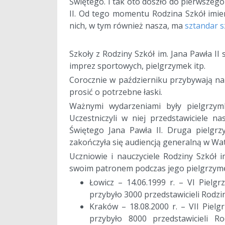
Świętego. I tak oto doszło do pierwszeg
II. Od tego momentu Rodzina Szkół imieni
nich, w tym również nasza, ma
sztandar s
a
Szkoły z Rodziny Szkół im. Jana Pawła II
imprez sportowych, pielgrzymek itp.
Corocznie w październiku przybywają na
prosić o potrzebne łaski.
Ważnymi wydarzeniami były pielgrzym
Uczestniczyli w niej przedstawiciele na
Świętego Jana Pawła II. Druga pielgrzy
zakończyła się audiencją generalną w Wa
Uczniowie i nauczyciele Rodziny Szkół i
swoim patronem podczas jego pielgrzyme
Łowicz – 14.06.1999 r. – VI Pielg
przybyło 3000 przedstawicieli Rodzi
Kraków – 18.08.2000 r. – VII Piel
przybyło 8000 przedstawicieli 