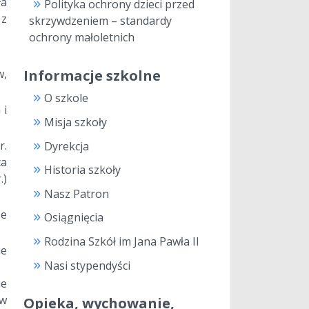
ła
Polityka ochrony dzieci przed
 z
skrzywdzeniem – standardy
ochrony małoletnich
Informacje szkolne
w,
O szkole
 i
Misja szkoły
r.
Dyrekcja
ca
Historia szkoły
.)
Nasz Patron
ze
Osiągnięcia
Rodzina Szkół im Jana Pawła II
ie
Nasi stypendyści
ie
 w
Opieka, wychowanie,