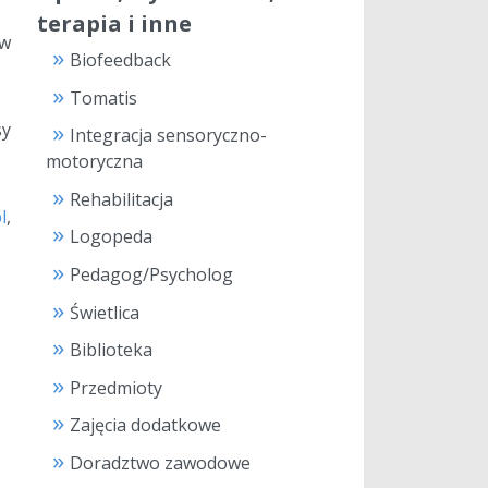
terapia i inne
 w
Biofeedback
Tomatis
sy
Integracja sensoryczno-
motoryczna
Rehabilitacja
l
,
Logopeda
Pedagog/Psycholog
Świetlica
Biblioteka
Przedmioty
Zajęcia dodatkowe
Doradztwo zawodowe