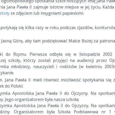
o ogólnopolskiego spotkania szkół noszących imię Jana Paw
a Jana Pawła II zajmuje istotne miejsce w jej życiu. Każda
zkoły
ze zdjęciem lub insygniami papieskimi.
 spotykają się kilka razy w roku podczas zjazdów, konkursó
 Jasną Górę, aby tam podziękować Matce Bożej za patrona
ki do Rzymu. Pierwsza odbyła się w listopadzie 2002 
szej szkoły, którzy zostali przyjęci na audiencji przez Oj
mka młodzieży, nauczycieli i rodziców (w kwietniu 2003r
tykanie.
m. Jana Pawła II mieli również możliwość spotykania się 
k do Polski:
rzymka Apostolska Jana Pawła II do Ojczyzny. Na spotkan
ny. Jego organizatorem była nasza szkoła;
grzymka Apostolska Jana Pawła II do Ojczyzny. Na spotkan
Rodziny. Organizatorem była Szkoła Podstawowa nr 1