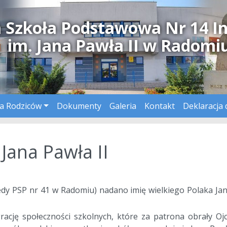
a Szkoła Podstawowa Nr 14 I
im. Jana Pawła II w Radomi
a Rodziców
Dokumenty
Galeria
Kontakt
Deklaracja 
Jana Pawła II
tedy PSP nr 41 w Radomiu) nadano imię wielkiego Polaka Ja
rację społeczności szkolnych, które za patrona obrały Oj