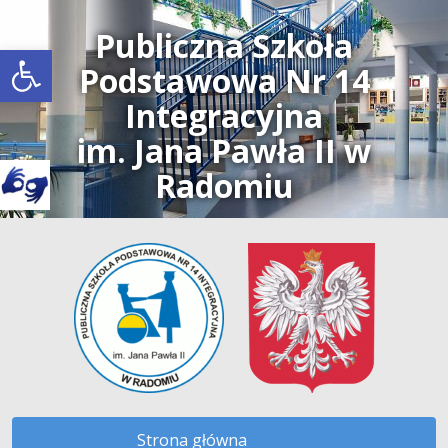
Publiczna Szkoła
Open toolbar
Podstawowa Nr 14
Integracyjna
im. Jana Pawła II w
Radomiu
Strona główna