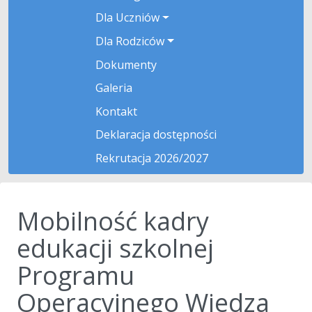
Dla Uczniów
Dla Rodziców
Dokumenty
Galeria
Kontakt
Deklaracja dostępności
Rekrutacja 2026/2027
Mobilność kadry
edukacji szkolnej
Programu
Operacyjnego Wiedza