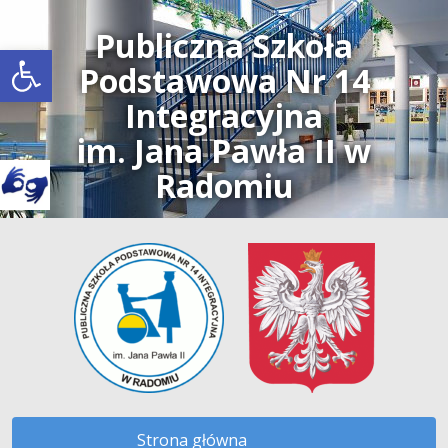
Publiczna Szkoła
Open toolbar
Podstawowa Nr 14
Integracyjna
im. Jana Pawła II w
Radomiu
Strona główna