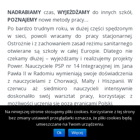
aa
NADRABIAMY
czas,
WYJEŻDŻAMY
do innych szkół,
POZNAJEMY
nowe metody pracy….
Po bardzo trudnym roku, w dużej części spędzonym
w sieci, powoli wracamy do pracy stacjonarnej.
Ostrożnie i z zachowaniem zasad reżimu sanitarnego
otwierane są szkoły w całej Europie. Dlatego nie
czekamy dłużej – wyjeżdżamy i realizujemy projekty
Power. Nauczyciele PSP nr 14 Integracyjnej im. Jana
Pawła II w Radomiu wymieniają swoje doświadczenia
z nauczycielami z Chorwacji, Malty i Hiszpanii. W
czerwcu aż siedmioro nauczycieli intensywnie
doskonaliło swój warsztat pracy, korzystając z
możliwości uczenia się poza granicami Polski.
Troje nauczycieli wzięło udział w kursie
„We are all
Na niniejszej stronie stosujemy pliki cookies. Korzystanie z tej strony
bez zmiany ustawień przeglądarki oznacza, że pliki cookies będą
Special”: Inclusion and Support to Special Needs
umieszczane na Twoim urządzeniu.
Students in and out of the Classroom
w
Ok
Więcej
Barcelonie. Dzięki niemu poznali skuteczne techniki