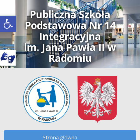
Publiczna Szkoła
Open toolbar
Podstawowa Nr 14
Integracyjna
im. Jana Pawła II w
Radomiu
Strona główna