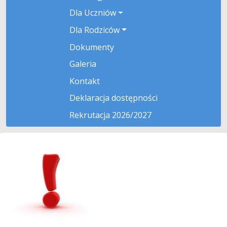
Dla Uczniów
Dla Rodziców
Dokumenty
Galeria
Kontakt
Deklaracja dostępności
Rekrutacja 2026/2027