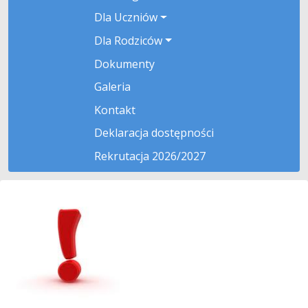
Dla Uczniów
Dla Rodziców
Dokumenty
Galeria
Kontakt
Deklaracja dostępności
Rekrutacja 2026/2027