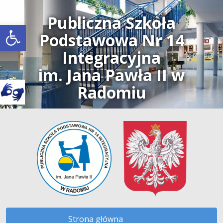
Publiczna Szkoła
Open toolbar
Podstawowa Nr 14
Integracyjna
im. Jana Pawła II w
Radomiu
Strona główna