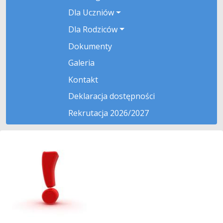
Dla Uczniów
Dla Rodziców
Dokumenty
Galeria
Kontakt
Deklaracja dostępności
Rekrutacja 2026/2027