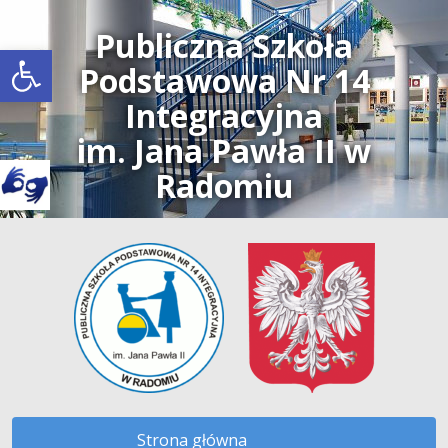
Publiczna Szkoła
Open toolbar
Podstawowa Nr 14
Integracyjna
im. Jana Pawła II w
Radomiu
Strona główna