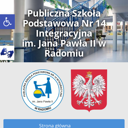
Publiczna Szkoła
Open toolbar
Podstawowa Nr 14
Integracyjna
im. Jana Pawła II w
Radomiu
Strona główna