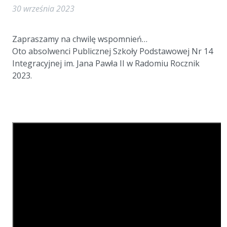
30 września 2023
a
Zapraszamy na chwilę wspomnień…
Oto absolwenci Publicznej Szkoły Podstawowej Nr 14
Integracyjnej im. Jana Pawła II w Radomiu Rocznik
2023.
a
a
a