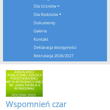
Dla Uczniów
Dla Rodziców
Dokumenty
Galeria
Kontakt
Deklaracja dostępności
Rekrutacja 2026/2027
Wspomnień czar