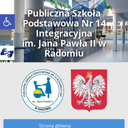
Publiczna Szkoła
Open toolbar
Podstawowa Nr 14
Integracyjna
im. Jana Pawła II w
Radomiu
Strona główna