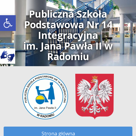
Publiczna Szkoła
Open toolbar
Podstawowa Nr 14
Integracyjna
im. Jana Pawła II w
Radomiu
Strona główna