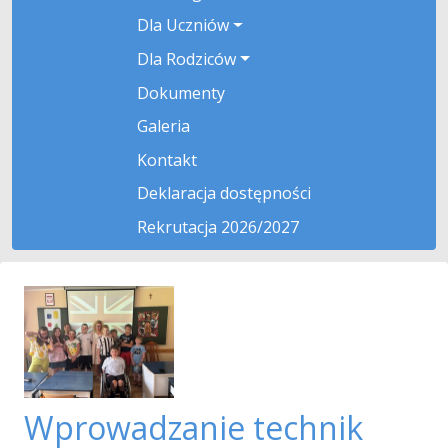
Dla Uczniów
Dla Rodziców
Dokumenty
Galeria
Kontakt
Deklaracja dostępności
Rekrutacja 2026/2027
Wprowadzanie technik