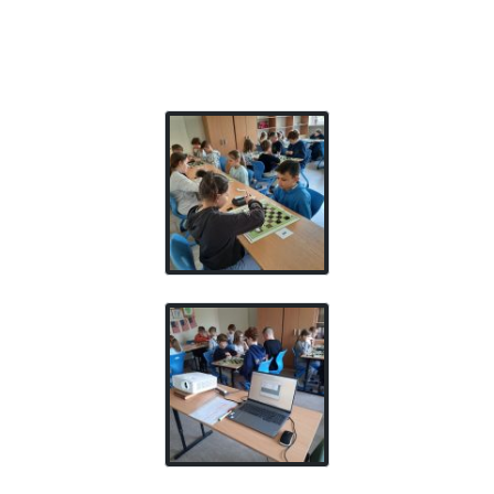
a
a
a