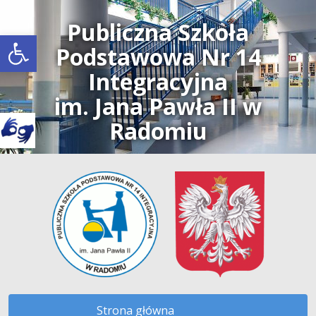
Publiczna Szkoła
Open toolbar
Podstawowa Nr 14
Integracyjna
im. Jana Pawła II w
Radomiu
Strona główna