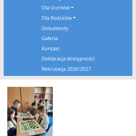
Dla Uczniów
Dla Rodziców
Dokumenty
Galeria
Kontakt
Deklaracja dostępności
Rekrutacja 2026/2027