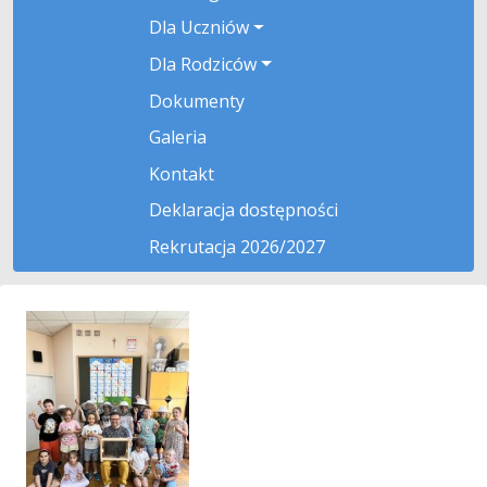
Dla Uczniów
Dla Rodziców
Dokumenty
Galeria
Kontakt
Deklaracja dostępności
Rekrutacja 2026/2027