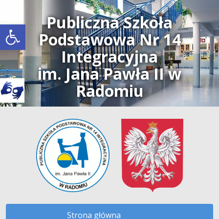
Publiczna Szkoła
Open toolbar
Podstawowa Nr 14
Integracyjna
im. Jana Pawła II w
Radomiu
Strona główna