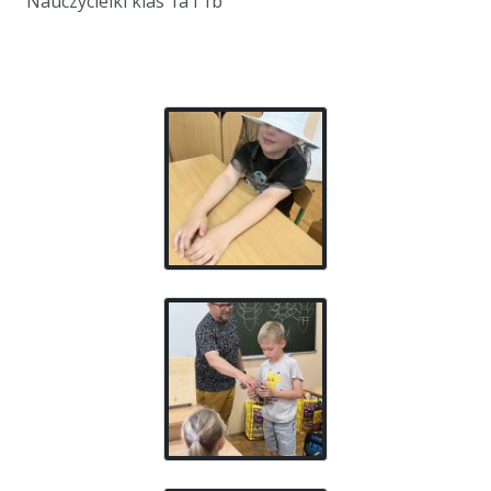
Nauczycielki klas 1a i 1b
a
a
a