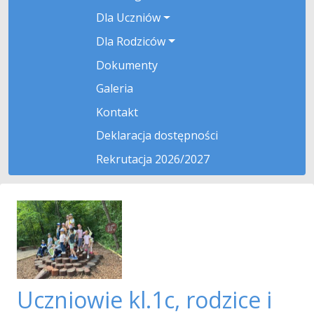
Dla Uczniów
Dla Rodziców
Dokumenty
Galeria
Kontakt
Deklaracja dostępności
Rekrutacja 2026/2027
Uczniowie kl.1c, rodzice i