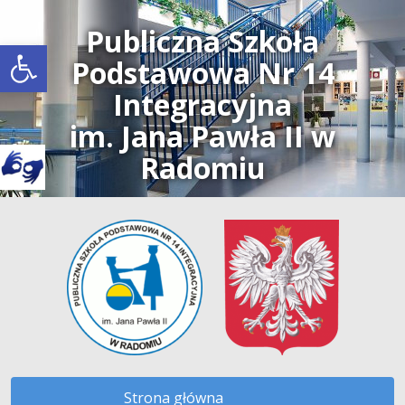
Publiczna Szkoła
Open toolbar
Podstawowa Nr 14
Integracyjna
im. Jana Pawła II w
Radomiu
Strona główna