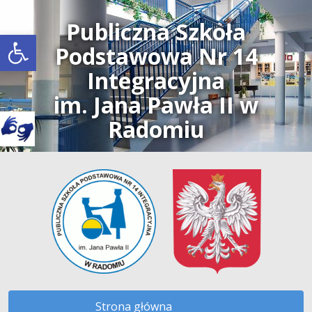
Publiczna Szkoła
Open toolbar
Podstawowa Nr 14
Integracyjna
im. Jana Pawła II w
Radomiu
Strona główna