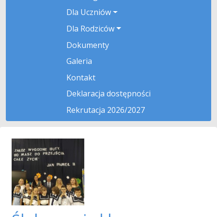
Dla Uczniów
Dla Rodziców
Dokumenty
Galeria
Kontakt
Deklaracja dostępności
Rekrutacja 2026/2027