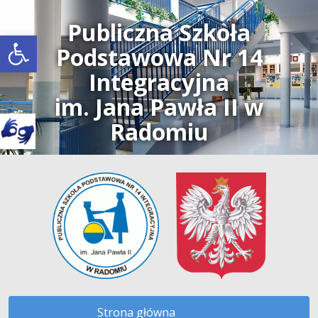
Publiczna Szkoła
Open toolbar
Podstawowa Nr 14
Integracyjna
im. Jana Pawła II w
Radomiu
Strona główna