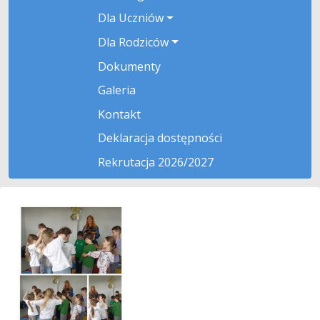
Dla Uczniów
Dla Rodziców
Dokumenty
Galeria
Kontakt
Deklaracja dostępności
Rekrutacja 2026/2027