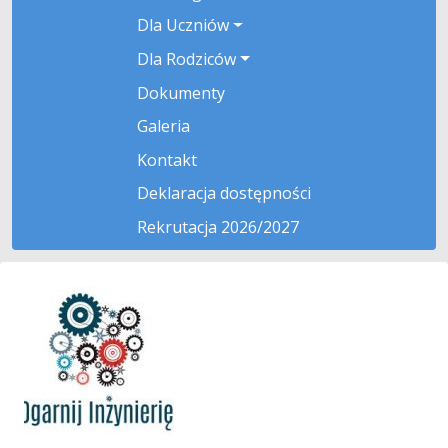
Dla Uczniów
Dla Rodziców
Dokumenty
Galeria
Kontakt
Deklaracja dostępności
Rekrutacja 2026/2027