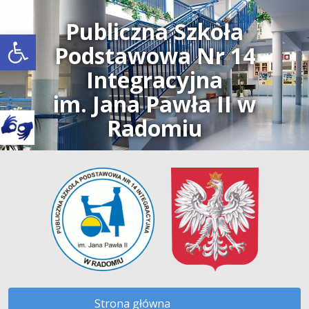
Publiczna Szkoła
Open toolbar
Podstawowa Nr 14
Integracyjna
im. Jana Pawła II w
Radomiu
Strona główna