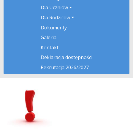
Dla Uczniów
Dla Rodziców
Dokumenty
Galeria
Kontakt
Deklaracja dostępności
Rekrutacja 2026/2027