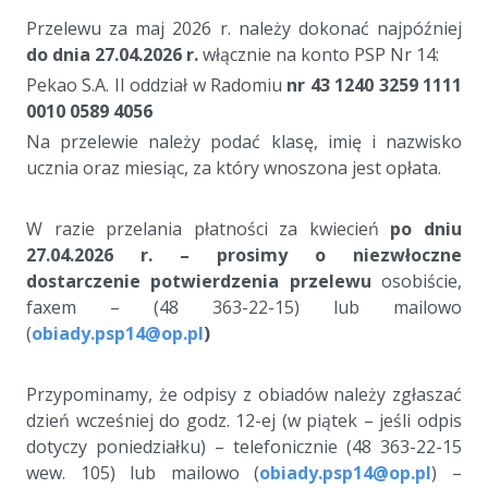
Przelewu za maj 2026 r. należy dokonać najpóźniej
do dnia 27.04.2026 r.
włącznie na konto PSP Nr 14:
Pekao S.A. II oddział w Radomiu
nr 43 1240 3259 1111
0010 0589 4056
Na przelewie należy podać klasę, imię i nazwisko
ucznia oraz miesiąc, za który wnoszona jest opłata.
a
W razie przelania płatności za kwiecień
po dniu
27.04.2026 r. – prosimy o niezwłoczne
dostarczenie potwierdzenia przelewu
osobiście,
faxem – (48 363-22-15) lub mailowo
(
obiady.psp14@op.pl
)
a
Przypominamy, że odpisy z obiadów należy zgłaszać
dzień wcześniej do godz. 12-ej (w piątek – jeśli odpis
dotyczy poniedziałku) – telefonicznie (48 363-22-15
wew. 105) lub mailowo (
obiady.psp14@op.pl
) –