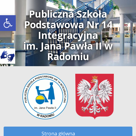
Publiczna Szkoła
Open toolbar
Podstawowa Nr 14
Integracyjna
im. Jana Pawła II w
Radomiu
Strona główna