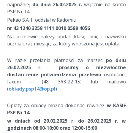
najpóźniej
do dnia 26.02.2025 r.
włącznie na konto
PSP Nr 14:
Pekao S.A. II oddział w Radomiu
nr 43 1240 3259 1111 0010 0589 4056
Na przelewie należy podać klasę, imię i nazwisko
ucznia oraz miesiąc, za który wnoszona jest opłata.
a
W razie przelania płatności za marzec
po dniu
26.02.2025 r. – prosimy o niezwłoczne
dostarczenie potwierdzenia przelewu
osobiście,
faxem – (48 363-22-15) lub mailowo
(
obiady.psp14@op.pl
)
a
Opłaty za obiady można dokonać również
w KASIE
PSP Nr 14
:
w dniach od 20.02.2025 r. do 26.02.2025 r. w
godzinach 08:00-10:00 oraz 12:00-15:00