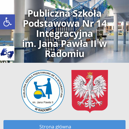
Publiczna Szkoła
Open toolbar
Podstawowa Nr 14
Integracyjna
im. Jana Pawła II w
Radomiu
Strona główna