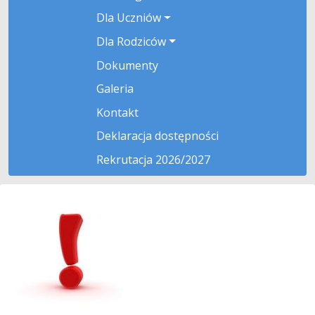
Dla Uczniów
Dla Rodziców
Dokumenty
Galeria
Kontakt
Deklaracja dostępności
Rekrutacja 2026/2027