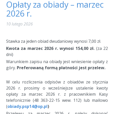
Opłaty za obiady – marzec
2026 r.
10 lutego 2026
a
Stawka za jeden obiad dwudaniowy wynosi 7,00 zł.
Kwota za marzec 2026 r. wynosi 154,00 zł.
(za 22
dni)
Warunkiem zapisu na obiady jest wniesienie opłaty z
góry.
Preferowaną formą płatności jest przelew.
a
W celu rozliczenia odpisów z obiadów ze stycznia
2026 r. prosimy o wcześniejsze ustalenie kwoty
opłaty za marzec 2026 r. z pracownikiem Kasy
telefonicznie (48 363-22-15 wew. 112) lub mailowo
(
obiady.psp14@op.pl
)
Przelewu za marzec 2026 r. należy dokonać