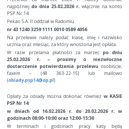
najpóźniej
do dnia 25.02.2026 r.
włącznie na konto
PSP Nr 14:
Pekao S.A. II oddział w Radomiu
nr 43 1240 3259 1111 0010 0589 4056
Na przelewie należy podać klasę, imię i nazwisko
ucznia oraz miesiąc, za który wnoszona jest opłata.
W razie przelania płatności za marzec
po dniu
25.02.2026 r. – prosimy o niezwłoczne
dostarczenie potwierdzenia przelewu
osobiście,
faxem – (48 363-22-15) lub mailowo
(
obiady.psp14@op.pl
)
a
Opłaty za obiady można dokonać również
w KASIE
PSP Nr 14
:
w dniach od 16.02.2026 r. do 20.02.2026 r. w
godzinach 08:00-10:00 oraz 12:00-15:30
W terminach i godzinach pracy kasy będą