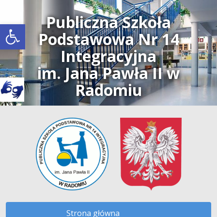
Publiczna Szkoła
Open toolbar
Podstawowa Nr 14
Integracyjna
im. Jana Pawła II w
Radomiu
Strona główna