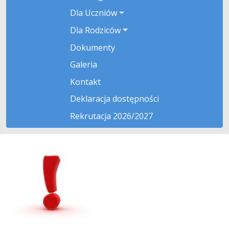
Dla Uczniów
Dla Rodziców
Dokumenty
Galeria
Kontakt
Deklaracja dostępności
Rekrutacja 2026/2027