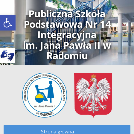
Publiczna Szkoła
Open toolbar
Podstawowa Nr 14
Integracyjna
im. Jana Pawła II w
Radomiu
Strona główna