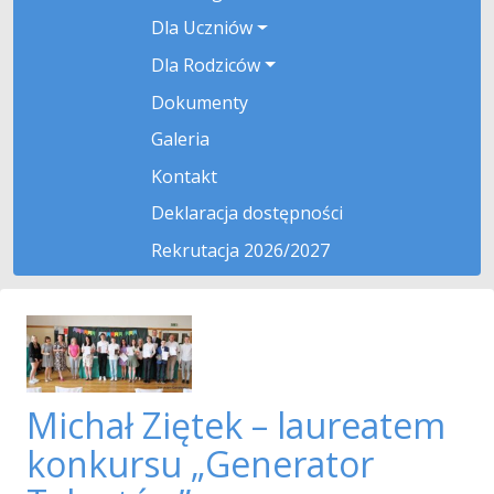
Dla Uczniów
Dla Rodziców
Dokumenty
Galeria
Kontakt
Deklaracja dostępności
Rekrutacja 2026/2027
Michał Ziętek – laureatem
konkursu „Generator