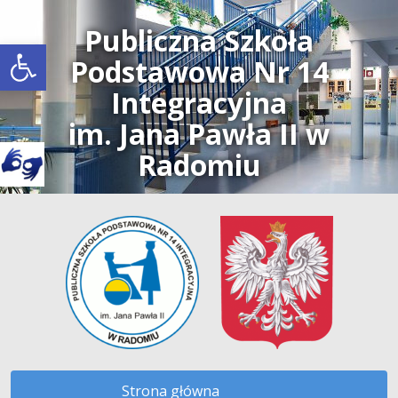
Publiczna Szkoła
Open toolbar
Podstawowa Nr 14
Integracyjna
im. Jana Pawła II w
Radomiu
Strona główna