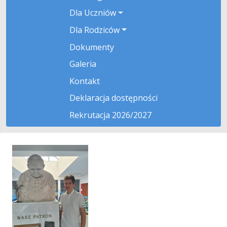
Dla Uczniów
Dla Rodziców
Dokumenty
Galeria
Kontakt
Deklaracja dostępności
Rekrutacja 2026/2027