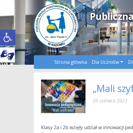
Publiczn
Open toolbar
Strona główna
Dla Uczniów
Dl
„Mali szy
26 czerwca 2023
a
Klasy 2a i 2b wzięły udział w innowacji pe