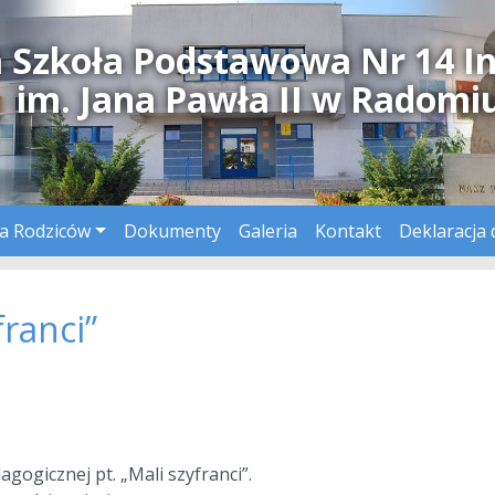
a Szkoła Podstawowa Nr 14 I
im. Jana Pawła II w Radomi
a Rodziców
Dokumenty
Galeria
Kontakt
Deklaracja 
franci”
dagogicznej pt. „Mali szyfranci”.