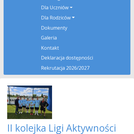
Dla Uczniów
Dla Rodziców
Dokumenty
Galeria
Kontakt
Deklaracja dostępności
Rekrutacja 2026/2027
II kolejka Ligi Aktywności