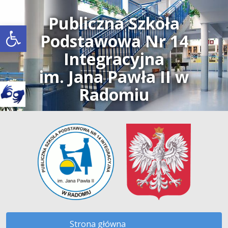
Publiczna Szkoła
Open toolbar
Podstawowa Nr 14
Integracyjna
im. Jana Pawła II w
Radomiu
Strona główna