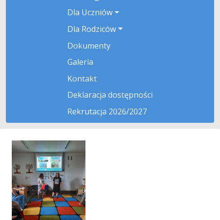
Dla Uczniów
Dla Rodziców
Dokumenty
Galeria
Kontakt
Deklaracja dostępności
Rekrutacja 2026/2027