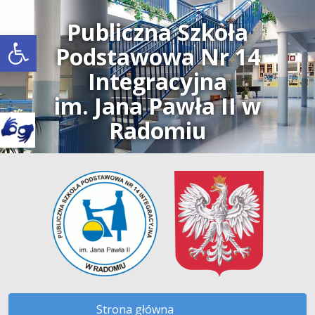
Publiczna Szkoła
Open toolbar
Podstawowa Nr 14
Integracyjna
im. Jana Pawła II w
Radomiu
Strona główna