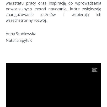
warsztatu pracy oraz inspiracją do wprowadzania
nowoczesnych metod nauczania, które zwiększają
zaangażowanie uczniów i wspierają ich
wszechstronny rozwój.
a
Anna Staniewska
Natalia Spytek
a
a
a
Odtwarzacz
video