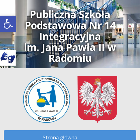
Publiczna Szkoła
Open toolbar
Podstawowa Nr 14
Integracyjna
im. Jana Pawła II w
Radomiu
Strona główna