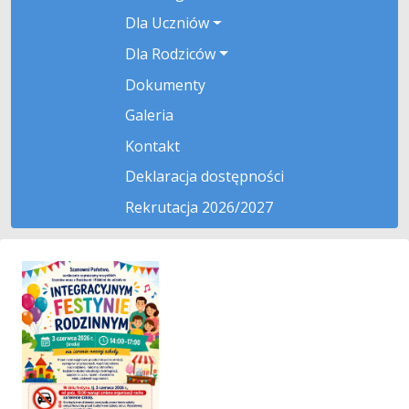
Dla Uczniów
Dla Rodziców
Dokumenty
Galeria
Kontakt
Deklaracja dostępności
Rekrutacja 2026/2027