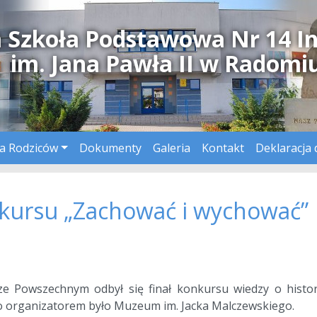
a Szkoła Podstawowa Nr 14 I
im. Jana Pawła II w Radomi
a Rodziców
Dokumenty
Galeria
Kontakt
Deklaracja 
nkursu „Zachować i wychować”
e Powszechnym odbył się finał konkursu wiedzy o histor
 organizatorem było Muzeum im. Jacka Malczewskiego.