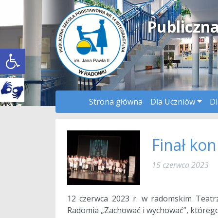
Publiczn
Open toolbar
Strona główna
Dla Uczniów
Dl
Finał ko
15 czerwca 2023
12 czerwca 2023 r. w radomskim Teatrz
Radomia „Zachować i wychować”, którego