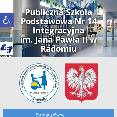
Publiczna Szkoła
Open toolbar
Podstawowa Nr 14
Integracyjna
im. Jana Pawła II w
Radomiu
Strona główna