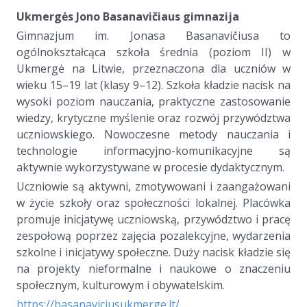
Ukmergės Jono Basanavičiaus gimnazija
Gimnazjum im. Jonasa Basanavičiusa to
ogólnokształcąca szkoła średnia (poziom II) w
Ukmergė na Litwie, przeznaczona dla uczniów w
wieku 15–19 lat (klasy 9–12). Szkoła kładzie nacisk na
wysoki poziom nauczania, praktyczne zastosowanie
wiedzy, krytyczne myślenie oraz rozwój przywództwa
uczniowskiego. Nowoczesne metody nauczania i
technologie informacyjno-komunikacyjne są
aktywnie wykorzystywane w procesie dydaktycznym.
Uczniowie są aktywni, zmotywowani i zaangażowani
w życie szkoły oraz społeczności lokalnej. Placówka
promuje inicjatywę uczniowską, przywództwo i pracę
zespołową poprzez zajęcia pozalekcyjne, wydarzenia
szkolne i inicjatywy społeczne. Duży nacisk kładzie się
na projekty nieformalne i naukowe o znaczeniu
społecznym, kulturowym i obywatelskim.
https://basanaviciusukmerge.lt/