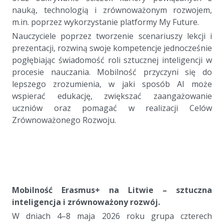
nauką, technologią i zrównoważonym rozwojem,
m.in. poprzez wykorzystanie platformy My Future.
Nauczyciele poprzez tworzenie scenariuszy lekcji i
prezentacji, rozwiną swoje kompetencje jednocześnie
pogłębiając świadomość roli sztucznej inteligencji w
procesie nauczania. Mobilność przyczyni się do
lepszego zrozumienia, w jaki sposób AI może
wspierać edukację, zwiększać zaangażowanie
uczniów oraz pomagać w realizacji Celów
Zrównoważonego Rozwoju.
a
a
a
a
Mobilność Erasmus+ na Litwie – sztuczna
inteligencja i zrównoważony rozwój.
W dniach 4–8 maja 2026 roku grupa czterech