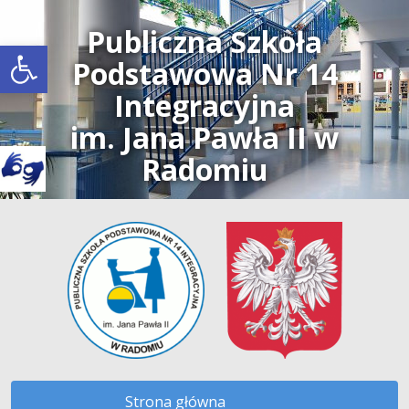
Publiczna Szkoła
Open toolbar
Podstawowa Nr 14
Integracyjna
im. Jana Pawła II w
Radomiu
Strona główna